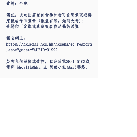
費用：全免
備註：成功出席發佈會參加者可免費索取戒毒
康復者作品畫冊 (數量有限，先到先得)；
會場內可參觀戒毒康復者作品藝術展覽
報名網址：
https://hkuems1.hku.hk/hkuems/ec_regform
.aspx?guest=Y&UEID=91992
如有任何疑問或查詢，歡迎致電2831 5163或
電郵
bhealth@hku.hk
與蔡小姐(Amy)聯絡。
Contact Us
Tel:
(852) 3917-3075
Fax:
(852) 2816-6710
Email:
bhealth@hku.hk
Address: