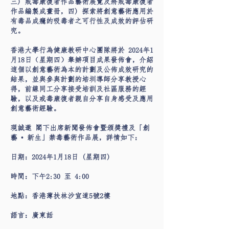
三) 戒毒康復者作品藝術展覽及將戒毒康復者
作品編製成畫冊，四) 探索將創意藝術應用於
有毒品成癮的吸毒者之可行性及成效的評估研
究。
香港大學行為健康教研中心團隊將於 2024年1
月18日（星期四）舉辧項目成果發佈會，介紹
這個以創意藝術為本的計劃及公佈成效研究的
結果，並與參與計劃的培圳導師分享教授心
得，前線同工分享接受培訓及社區服務的經
驗，以及戒毒康復者親自分享自身感受及應用
創意藝術經驗。
現誠邀 閣下出席新聞發佈會暨頒獎禮及「
創
藝 • 新生」禁毒藝術作品展，詳情如下：
日期：2024年1月18日 (星期四)
時間：下午2:30 至 4:00
地點：香港薄扶林沙宣道5號2樓
語言：廣東話