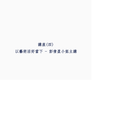
講座(四)
以藝術活好當下 - 彭倩盈小姐主講
講座(五)
人生畢業照 - 周志偉先生主講