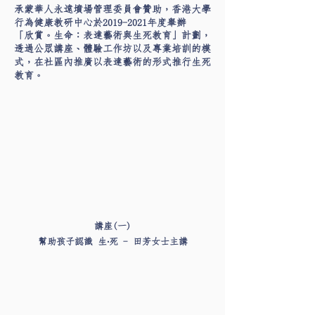
承蒙華人永遠墳場管理委員會贊助
香港大學
，
行為健康教研中心於2019-2021年度舉辦
「欣賞
生命
表達藝術與生死教育」計劃
。
：
，
透過公眾講座
體驗工作坊以及專業培訓的模
、
式
在社區內推廣以表達藝術的形式推行生死
，
教育
。
講座(一)
幫助孩子認識 生‧死 - 田芳女士主講