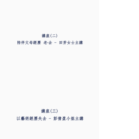
講座(二)
陪伴父母經歷 老‧去 - 田芳女士主講
講座(三)
以藝術經歷失去 - 彭倩盈小姐主講