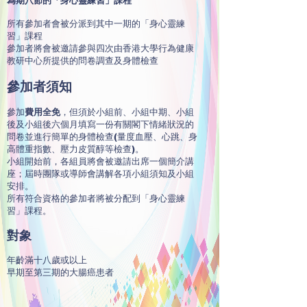
為期八節的「身心靈練習」課程
所有參加者會被分派到其中一期的「身心靈練
習」課程
參加者將會被邀請參與四次由香港大學行為健康
教研中心所提供的問卷調查及身體檢查
參加者須知
參加
費用全免
，但須於小組前、小組中期、小組
後及小組後六個月填寫一份有關閣下情緒狀況的
問卷並進行簡單的身體檢查(量度血壓、心跳、身
高體重指數、壓力皮質醇等檢查)。
小組開始前，各組員將會被邀請出席一個簡介講
座；屆時團隊或導師會講解各項小組須知及小組
安排。
所有符合資格的參加者將被分配到「身心靈練
習」課程。
對象
年齡滿十八歲或以上
早期至第三期的大腸癌患者