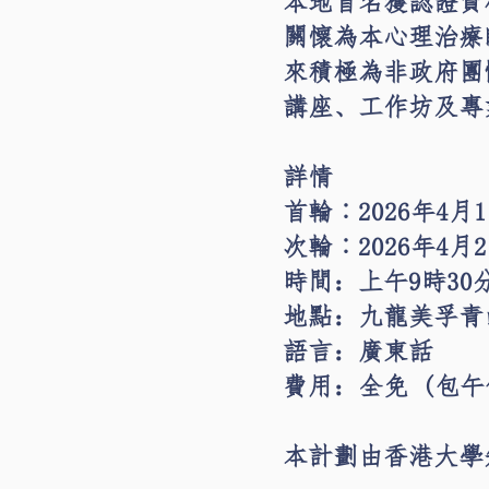
本地首名獲認證資格的「
關懷為本心理治療師 (Se
來積極為非政府團
講座、工作坊及專
詳情
首輪︰2026年4月
次輪︰2026年4月
時間：上午9時30分
地點：九龍美孚青
語言：廣東話
費用：全免 (包午
本計劃由香港大學