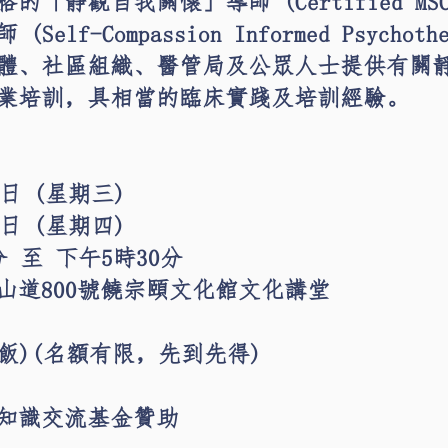
靜觀自我關懷」導師 (Certified MSC T
lf-Compassion Informed Psychoth
體、社區組織、醫管局及公眾人士提供有關
業培訓，具相當的臨床實踐及培訓經驗。
1日 (星期三)
2日 (星期四)
 至 下午5時30分
山道800號饒宗頤文化館文化講堂
飯)(名額有限，先到先得)
知識交流基金贊助