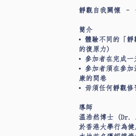
靜觀自我關懷 –
簡介
• 體驗不同的「
的復原力)
• 參加者在完成
• 參加者須在參
康的問卷
• 毋須任何靜觀
導師
溫浩然博士 (Dr. Ad
於香港大學行為健