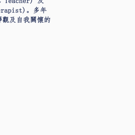
eacher) 及
erapist)。多年
靜觀及自我關懷的