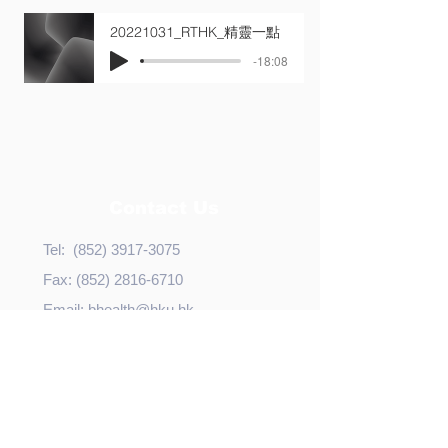
20221031_RTHK_精靈一點
-18:08
Contact Us
Tel:
(852) 3917-3075
Fax:
(852) 2816-6710
Email:
bhealth@hku.hk
Address:
​​CJT-706, 7/F., The Jockey Club
Tower,
The Centennial Campus,
The University of Hong Kong,
Pokfulam, Hong Kong.