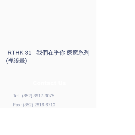
RTHK 31 - 我們在乎你 療癒系列
(禪繞畫)
Contact Us
Tel:
(852) 3917-3075
Fax:
(852) 2816-6710
Email:
bhealth@hku.hk
Address:
​​CJT-706, 7/F., The Jockey Club
Tower,