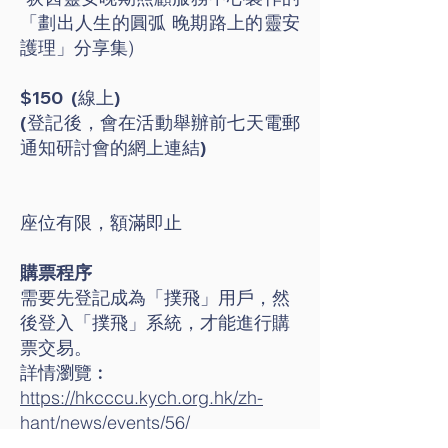
「劃出人生的圓弧 晚期路上的靈安
護理」分享集)
$150 (線上)
(登記後，會在活動舉辦前七天電郵
通知研討會的網上連結)
座位有限，額滿即止
購票程序
需要先登記成為「撲飛」用戶，然
後登入「撲飛」系統，才能進行購
票交易。
詳情瀏覽︰
https://hkcccu.kych.org.hk/zh-
hant/news/events/56/