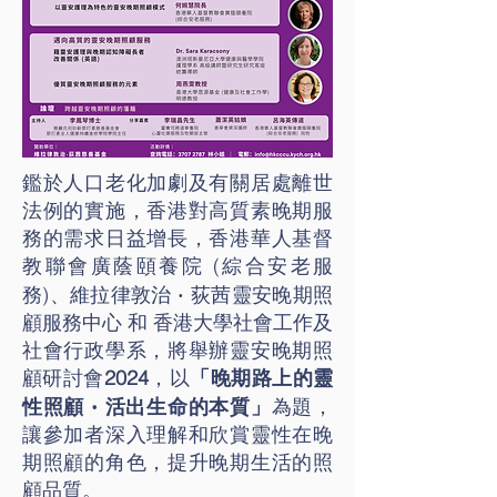
鑑於人口老化加劇及有關居處離世
法例的實施，香港對高質素晚期服
務的需求日益增長，香港華人基督
教聯會廣蔭頤養院 (綜合安老服
‧
務)、維拉律敦治
荻茜靈安晚期照
顧服務中心 和 香港大學社會工作及
社會行政學系，將舉辦靈安晚期照
顧研討會
2024
，以
「晚期路上的靈
‧
性照顧
活出生命的本質」
為題，
讓參加者深入理解和欣賞靈性在晚
期照顧的角色，提升晚期生活的照
顧品質。