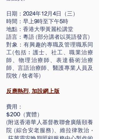
日期：
2024
年
12
月
4
日（三）
時間：早上
9
時至下午
5
時
地點：香港大學黃麗松講堂
語言：粵語 (部分講者以英語發言)
對象：有興趣的專職及管理職系同
工(包括︰護士、社工、職業治療
師、物理治療師、表達藝術治療
師、言語治療師、醫護專業人員及
院牧 / 牧者等)
反應熱烈, 加設網上版
費用：
$
200
（實體）
(附送香港華人基督教聯會廣蔭頤養
‧
院 (綜合安老服務)、維拉律敦治
荻茜靈安晚期照顧服務中心製作的