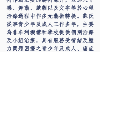
術作為主要的藝術媒介，並加入音
樂、舞動、戲劇以及文字等於心理
治療過程中作多元藝術轉換。蘇氏
從事青少年及成人工作多年，主要
為非牟利機構和學校提供個別治療
及小組治療，具有服務受情緒及壓
力問題困擾之青少年及成人、癌症
病患者及特殊需要人士等經驗；並
為社工、職員或教師等提供專業培
訓、工作坊及講座。現積極於社區
各階層推廣以表達藝術作為身心靈
保健、情緒教育及心理治療等各範
疇，於機構、企業、院校、院舍等
提供情緒支援、督導、培訓及心理
保健服務。
鄧智珊小姐 Ms. Canna TANG
MExpArtsTh,
B.S.Sc
. PSY, REAT®