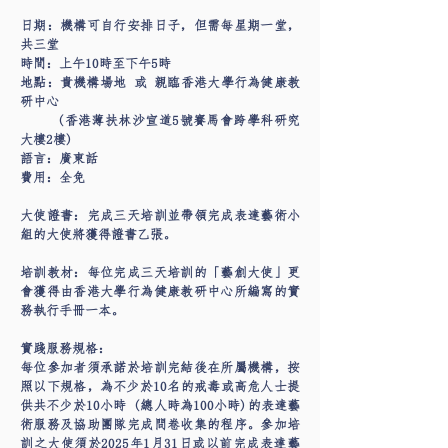
日期：機構可自行安排日子，但需每星期一堂，
共三堂
時間：上午10時至下午5時
地點：貴機構場地 或 親臨香港大學行為健康教
研中心
(香港薄扶林沙宣道5號賽馬會跨學科研究
大樓2樓)
語言：廣東話
費用：全免
大使證書：完成三天培訓並帶領完成表達藝術小
組的大使將獲得證書乙張。
培訓教材：每位完成三天培訓的「藝創大使」更
會獲得由香港大學行為健康教研中心所編寫的實
務執行手冊一本。
實踐服務規格：
每位參加者須承諾於培訓完結後在所屬機構，按
照以下規格，為不少於10名的戒毒或高危人士提
供共不少於10小時 (總人時為100小時)的表達藝
術服務及協助團隊完成問卷收集的程序。參加培
訓之大使須於2025年1月31日或以前完成表達藝