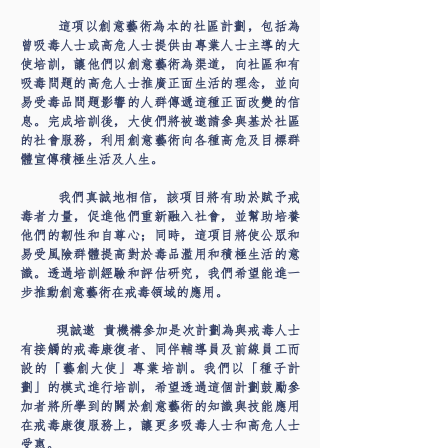
這項以創意藝術為本的社區計劃，包括為
曾吸毒人士或高危人士提供由專業人士主導的大
使培訓，讓他們以創意藝術為渠道，向社區和有
吸毒問題的高危人士推廣正面生活的理念，並向
易受毒品問題影響的人群傳遞這種正面改變的信
息。完成培訓後，大使們將被邀請參與基於社區
的社會服務，利用創意藝術向各種高危及目標群
體宣傳積極生活及人生。
我們真誠地相信，該項目將有助於賦予戒
毒者力量，促進他們重新融入社會，並幫助培養
他們的韌性和自尊心；同時，這項目將使公眾和
易受風險群體提高對於毒品濫用和積極生活的意
識。透過培訓經驗和評估研究，我們希望能進一
步推動創意藝術在戒毒領域的應用。
現誠邀 貴機構參加是次計劃為與戒毒人士
有接觸的戒毒康復者、同伴輔導員及前線員工而
設的「藝創大使」專業培訓。我們以「種子計
劃」的模式進行培訓，希望透過這個計劃鼓勵參
加者將所學到的關於創意藝術的知識與技能應用
在戒毒康復服務上，讓更多吸毒人士和高危人士
受惠。