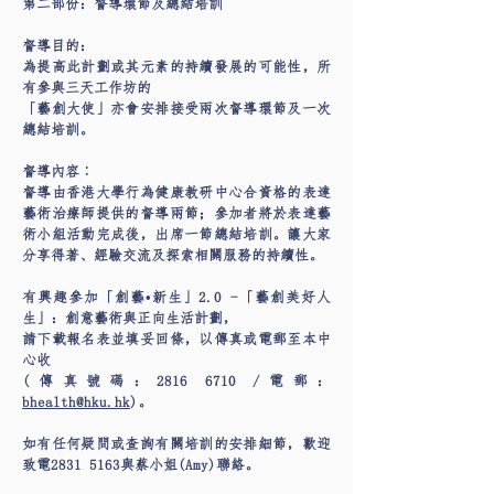
第二部份：督導環節及總結培訓
督導目的：
為提高此計劃或其元素的持續發展的可能性，所
有參與三天工作坊的
「藝創大使」亦會安排接受兩次督導環節及一次
總結培訓。
督導內容︰
督導由香港大學行為健康教研中心合資格的表達
藝術治療師提供的督導兩節；參加者將於表達藝
術小組活動完成後，出席一節總結培訓。讓大家
分享得著、經驗交流及探索相關服務的持續性。
有興趣參加「創藝•新生」2.0 -「藝創美好人
生」：創意藝術與正向生活計劃，
請下載報名表並填妥回條，以傳真或電郵至本中
心收
(傳真號碼：2816 6710 /電郵：
bhealth@hku.hk
)。
如有任何疑問或查詢有關培訓的安排細節，歡迎
致電2831 5163與蔡小姐(Amy)聯絡。